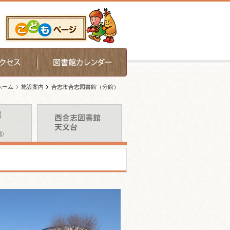
ホーム
施設案内
合志市合志図書館（分館）