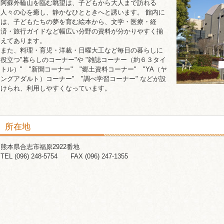
阿蘇外輪山を臨む眺望は、子どもから大人まで訪れる
人々の心を癒し、静かなひとときへと誘います。 館内に
は、子どもたちの夢を育む絵本から、文学・医療・経
済・旅行ガイドなど幅広い分野の資料が分かりやすく揃
えてあります。
また、料理・育児・洋裁・日曜大工など毎日の暮らしに
役立つ"暮らしのコーナー"や "雑誌コーナー（約６３タイ
トル）" "新聞コーナー" "郷土資料コーナー" "YA（ヤ
ングアダルト）コーナー" "調べ学習コーナー" などが設
けられ、利用しやすくなっています。
所在地
熊本県合志市福原2922番地
TEL (096) 248-5754 FAX (096) 247-1355